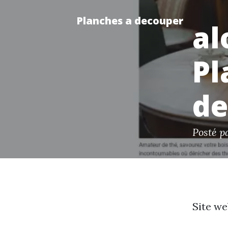
Planches a decouper
al
Pl
de
Posté p
Site we