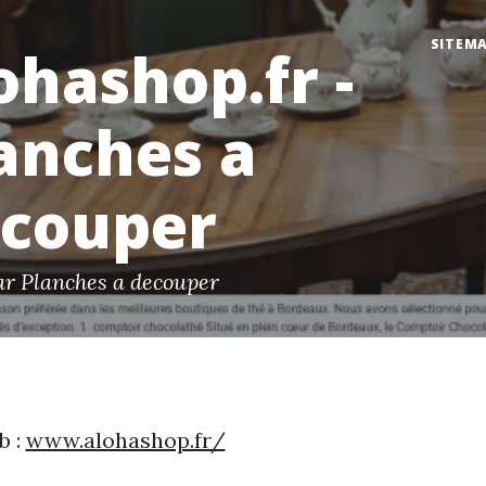
SITEM
ohashop.fr -
anches a
couper
ar Planches a decouper
b :
www.alohashop.fr/